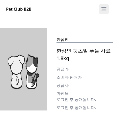
Pet Club B2B
Open 
한삼인
한삼인 펫츠밀 푸들 사료
1.8kg
공급가
소비자 판매가
공급사
마진율
로그인 후 공개됩니다.
로그인 후 공개됩니다.